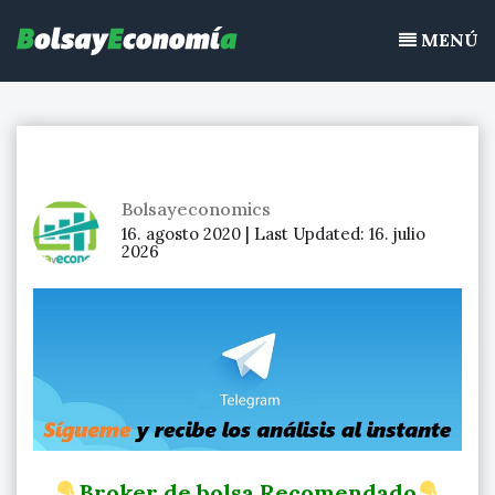
Bolsayeconomia
Ir
BolsayEconomia 2015 – 2020 : La bolsa hoy, Ibex 35, mercado
al
MENÚ
continuo, acciones de bolsa
contenido
Bolsayeconomics
16. agosto 2020 |
Last Updated:
16. julio
2026
Broker de bolsa Recomendado