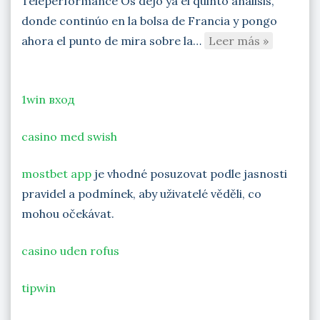
Teleperformance Os dejo ya el quinto análisis,
donde continúo en la bolsa de Francia y pongo
ahora el punto de mira sobre la…
Leer más »
1win вход
casino med swish
mostbet app
je vhodné posuzovat podle jasnosti
pravidel a podmínek, aby uživatelé věděli, co
mohou očekávat.
casino uden rofus
tipwin