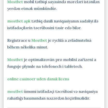
Mostbet
mobil tətbiqi sayəsində mərcləri istənilən
yerdən etmək mümkündür.
mostbet apk
tətbiq daxili naviqasiyanın sadəliyi ilə
istifadəçilərin təcrübəsini təsir edə bilər.
Registrace u
Mostbet
je rychlá a zvládnutelná
během několika minut.
Mostbet
je optimalizován pro mobilní zařízení a
funguje plynule na telefonech i tabletech.
online casinoer uden dansk licens
mostbet
ümumi istifadəçi təcrübəsi və naviqasiya
rahatlığı baxımından nəzərdən keçirilməlidir.