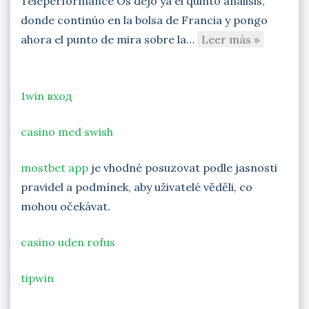
Teleperformance Os dejo ya el quinto análisis,
donde continúo en la bolsa de Francia y pongo
ahora el punto de mira sobre la…
Leer más »
1win вход
casino med swish
mostbet app
je vhodné posuzovat podle jasnosti
pravidel a podmínek, aby uživatelé věděli, co
mohou očekávat.
casino uden rofus
tipwin