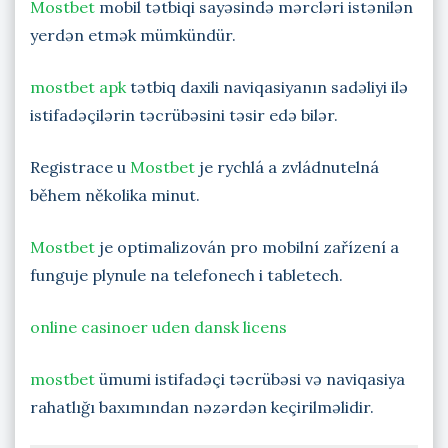
Mostbet
mobil tətbiqi sayəsində mərcləri istənilən
yerdən etmək mümkündür.
mostbet apk
tətbiq daxili naviqasiyanın sadəliyi ilə
istifadəçilərin təcrübəsini təsir edə bilər.
Registrace u
Mostbet
je rychlá a zvládnutelná
během několika minut.
Mostbet
je optimalizován pro mobilní zařízení a
funguje plynule na telefonech i tabletech.
online casinoer uden dansk licens
mostbet
ümumi istifadəçi təcrübəsi və naviqasiya
rahatlığı baxımından nəzərdən keçirilməlidir.