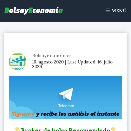
Bolsayeconomia
Ir
BolsayEconomia 2015 – 2020 : La bolsa hoy, Ibex 35, mercado
al
MENÚ
continuo, acciones de bolsa
contenido
Bolsayeconomics
16. agosto 2020 |
Last Updated:
16. julio
2026
Broker de bolsa Recomendado