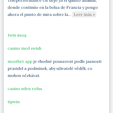
Teleperformance Os dejo ya el quinto análisis,
donde continúo en la bolsa de Francia y pongo
ahora el punto de mira sobre la…
Leer más »
1win вход
casino med swish
mostbet app
je vhodné posuzovat podle jasnosti
pravidel a podmínek, aby uživatelé věděli, co
mohou očekávat.
casino uden rofus
tipwin