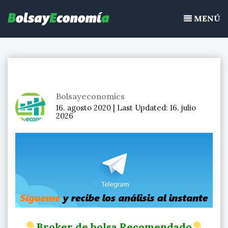
Bolsayeconomia
Ir
BolsayEconomia 2015 – 2020 : La bolsa hoy, Ibex 35, mercado
al
MENÚ
continuo, acciones de bolsa
contenido
Bolsayeconomics
16. agosto 2020 |
Last Updated:
16. julio
2026
Broker de bolsa Recomendado