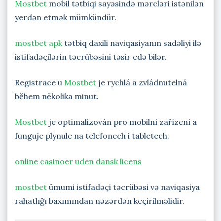
Mostbet
mobil tətbiqi sayəsində mərcləri istənilən
yerdən etmək mümkündür.
mostbet apk
tətbiq daxili naviqasiyanın sadəliyi ilə
istifadəçilərin təcrübəsini təsir edə bilər.
Registrace u
Mostbet
je rychlá a zvládnutelná
během několika minut.
Mostbet
je optimalizován pro mobilní zařízení a
funguje plynule na telefonech i tabletech.
online casinoer uden dansk licens
mostbet
ümumi istifadəçi təcrübəsi və naviqasiya
rahatlığı baxımından nəzərdən keçirilməlidir.