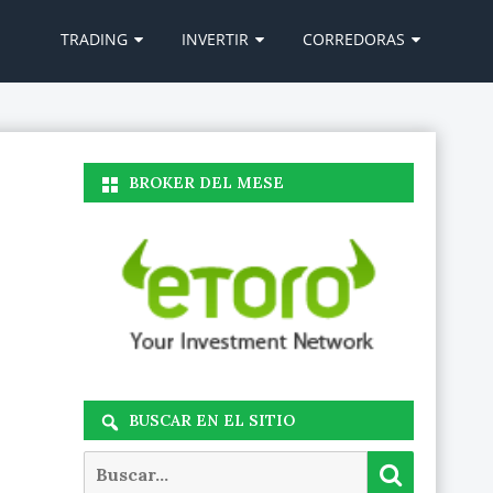
Ir
al
TRADING
INVERTIR
CORREDORAS
contenido
BROKER DEL MESE
BUSCAR EN EL SITIO
Buscar
Buscar