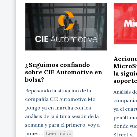
Accion
¿Seguimos confiando
MicroSt
sobre CIE Automotive en
la sigu
bolsa?
soport
Repasando la situación de la
Análisis d
compañía CIE Automotive Me
compañía 
pongo ya en marcha con los
ya el cuar
análisis de la última sesión de la
penúltima
semana y para el primero, voy a
donde vue
poner…
Leer más »
Street y…