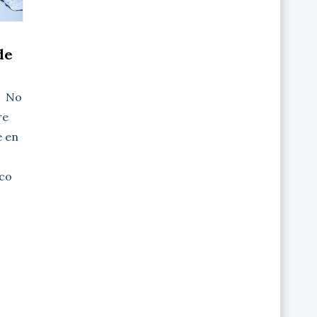
de
a No
re
e en
co