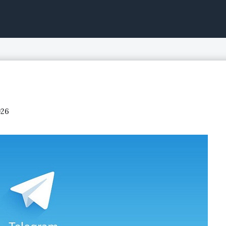
ntinuo, acciones de bolsa
026