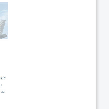
irar
a
 al