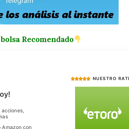
 bolsa Recomendado
NUESTRO RAT
oy!
 acciones,
imas
o Amazon con