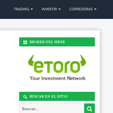
Ir
al
TRADING
INVERTIR
CORREDORAS
contenido
BROKER DEL MESE
BUSCAR EN EL SITIO
Buscar
Buscar