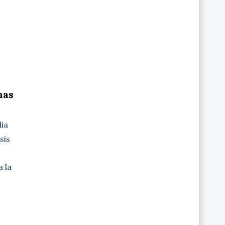
nas
dia
sis
 la