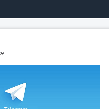
ntinuo, acciones de bolsa
026