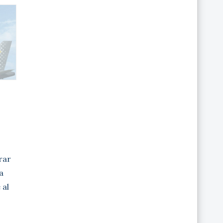
irar
a
 al