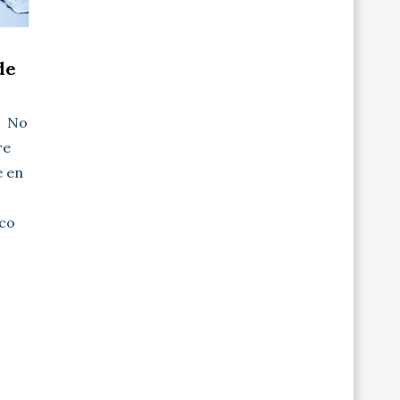
de
a No
re
e en
co