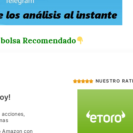
 bolsa Recomendado
NUESTRO RAT
oy!
 acciones,
imas
o Amazon con