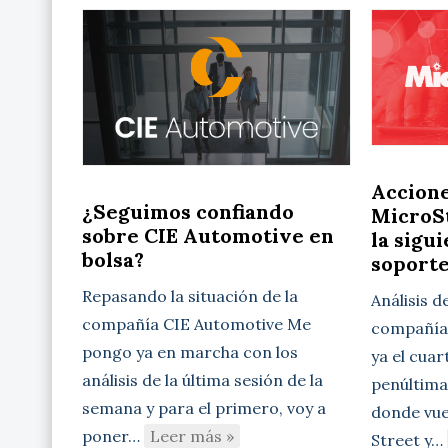
Accion
¿Seguimos confiando
MicroSt
sobre CIE Automotive en
la sigu
bolsa?
soport
Repasando la situación de la
Análisis d
compañía CIE Automotive Me
compañía 
pongo ya en marcha con los
ya el cuar
análisis de la última sesión de la
penúltima
semana y para el primero, voy a
donde vue
poner…
Leer más »
Street y…