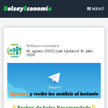
Bolsayeconomia
Ir
BolsayEconomia 2015 – 2020 : La bolsa hoy, Ibex 35, mercado
al
MENÚ
continuo, acciones de bolsa
contenido
Bolsayeconomics
16. agosto 2020 |
Last Updated:
16. julio
2026
Broker de bolsa Recomendado