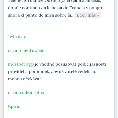
Teleperformance Os dejo ya el quinto análisis,
donde continúo en la bolsa de Francia y pongo
ahora el punto de mira sobre la…
Leer más »
1win вход
casino med swish
mostbet app
je vhodné posuzovat podle jasnosti
pravidel a podmínek, aby uživatelé věděli, co
mohou očekávat.
casino uden rofus
tipwin