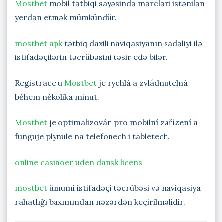
Mostbet
mobil tətbiqi sayəsində mərcləri istənilən
yerdən etmək mümkündür.
mostbet apk
tətbiq daxili naviqasiyanın sadəliyi ilə
istifadəçilərin təcrübəsini təsir edə bilər.
Registrace u
Mostbet
je rychlá a zvládnutelná
během několika minut.
Mostbet
je optimalizován pro mobilní zařízení a
funguje plynule na telefonech i tabletech.
online casinoer uden dansk licens
mostbet
ümumi istifadəçi təcrübəsi və naviqasiya
rahatlığı baxımından nəzərdən keçirilməlidir.