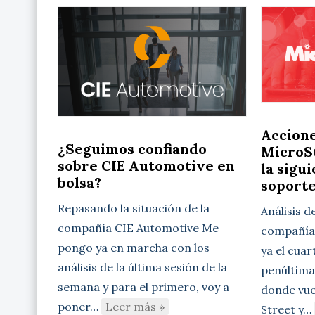
Accion
¿Seguimos confiando
MicroSt
sobre CIE Automotive en
la sigu
bolsa?
soport
Repasando la situación de la
Análisis d
compañía CIE Automotive Me
compañía 
pongo ya en marcha con los
ya el cuar
análisis de la última sesión de la
penúltima
semana y para el primero, voy a
donde vue
poner…
Leer más »
Street y…