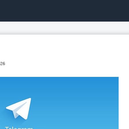
ntinuo, acciones de bolsa
026