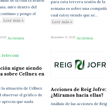
lisis de la cuarta sesión
para esta tercera sesión de la
ana, miro dentro del
semana es sobre una compañía
ontinuo y pongo el
cual estoy viendo que se…
…
Leer más »
Leer más »
 2025
diciembre 17, 2025
Acciones
Acciones
ación sigue siendo
a sobre Cellnex en
e la situación de Cellnex
Acciones de Reig Jofre:
¿Miramos hacia ellas?
l observar el gráfico de
se aprecia que nada
Análisis de las acciones de Rei