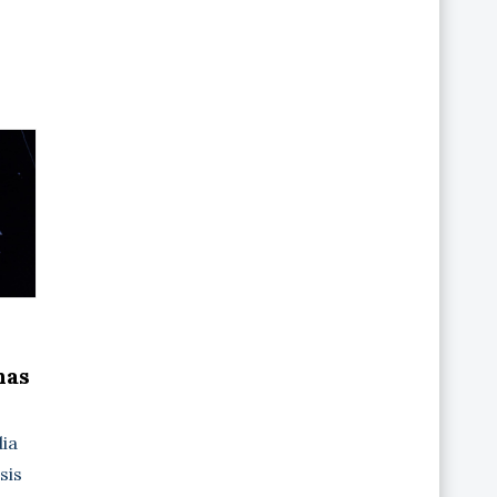
nas
dia
sis