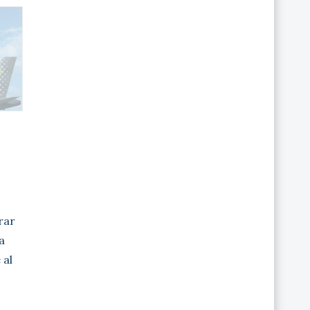
irar
a
 al