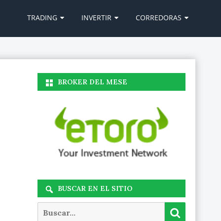
Ir
al
TRADING
INVERTIR
CORREDORAS
contenido
BROKER DEL MESE
BUSCAR EN EL SITIO
Buscar
Buscar