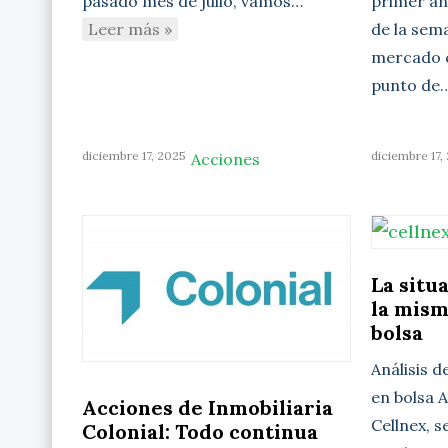
primer aná
pasado mes de julio, vamos…
de la sem
Leer más »
mercado c
punto de
diciembre 17, 2025
diciembre 17,
Acciones
La situ
la mism
bolsa
Análisis d
en bolsa A
Acciones de Inmobiliaria
Cellnex, 
Colonial: Todo continua