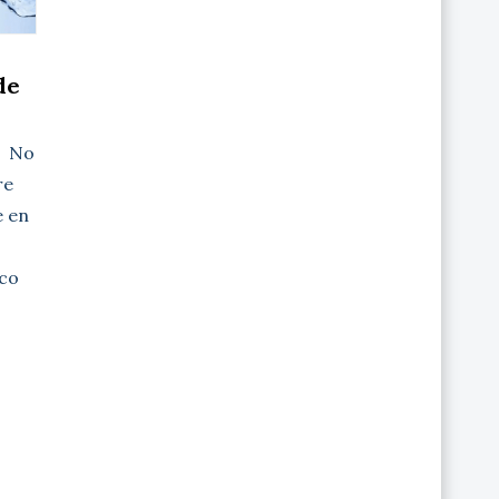
de
a No
re
e en
co