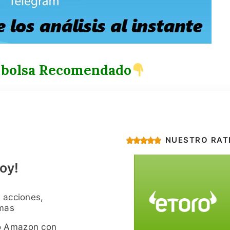
 bolsa Recomendado
NUESTRO RAT
oy!
 acciones,
imas
o Amazon con