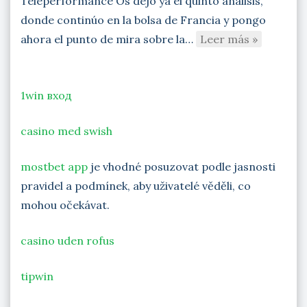
Teleperformance Os dejo ya el quinto análisis,
donde continúo en la bolsa de Francia y pongo
ahora el punto de mira sobre la…
Leer más »
1win вход
casino med swish
mostbet app
je vhodné posuzovat podle jasnosti
pravidel a podmínek, aby uživatelé věděli, co
mohou očekávat.
casino uden rofus
tipwin