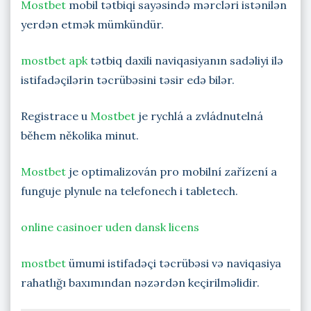
Mostbet
mobil tətbiqi sayəsində mərcləri istənilən
yerdən etmək mümkündür.
mostbet apk
tətbiq daxili naviqasiyanın sadəliyi ilə
istifadəçilərin təcrübəsini təsir edə bilər.
Registrace u
Mostbet
je rychlá a zvládnutelná
během několika minut.
Mostbet
je optimalizován pro mobilní zařízení a
funguje plynule na telefonech i tabletech.
online casinoer uden dansk licens
mostbet
ümumi istifadəçi təcrübəsi və naviqasiya
rahatlığı baxımından nəzərdən keçirilməlidir.