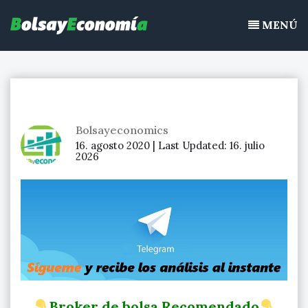
Bolsayeconomia
Ir
BolsayEconomia 2015 – 2020 : La bolsa hoy, Ibex 35, mercado
al
MENÚ
continuo, acciones de bolsa
contenido
Bolsayeconomics
16. agosto 2020 |
Last Updated:
16. julio
2026
Broker de bolsa Recomendado