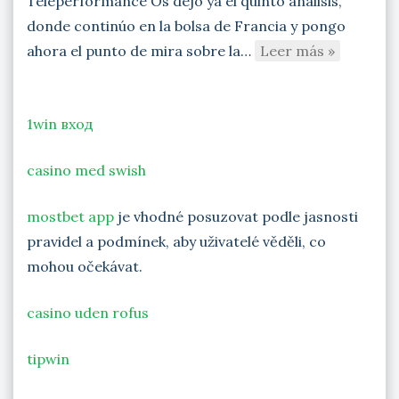
Teleperformance Os dejo ya el quinto análisis,
donde continúo en la bolsa de Francia y pongo
ahora el punto de mira sobre la…
Leer más »
1win вход
casino med swish
mostbet app
je vhodné posuzovat podle jasnosti
pravidel a podmínek, aby uživatelé věděli, co
mohou očekávat.
casino uden rofus
tipwin