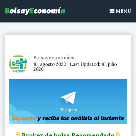
Bolsayeconomia
Ir
BolsayEconomia 2015 – 2020 : La bolsa hoy, Ibex 35, mercado
al
MENÚ
continuo, acciones de bolsa
contenido
Bolsayeconomics
16. agosto 2020 |
Last Updated:
16. julio
2026
Broker de bolsa Recomendado