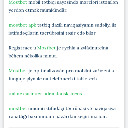
Mostbet
mobil tətbiqi sayəsində mərcləri istənilən
yerdən etmək mümkündür.
mostbet apk
tətbiq daxili naviqasiyanın sadəliyi ilə
istifadəçilərin təcrübəsini təsir edə bilər.
Registrace u
Mostbet
je rychlá a zvládnutelná
během několika minut.
Mostbet
je optimalizován pro mobilní zařízení a
funguje plynule na telefonech i tabletech.
online casinoer uden dansk licens
mostbet
ümumi istifadəçi təcrübəsi və naviqasiya
rahatlığı baxımından nəzərdən keçirilməlidir.