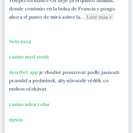
Teleperformance Os dejo ya el quinto análisis,
donde continúo en la bolsa de Francia y pongo
ahora el punto de mira sobre la…
Leer más »
1win вход
casino med swish
mostbet app
je vhodné posuzovat podle jasnosti
pravidel a podmínek, aby uživatelé věděli, co
mohou očekávat.
casino uden rofus
tipwin