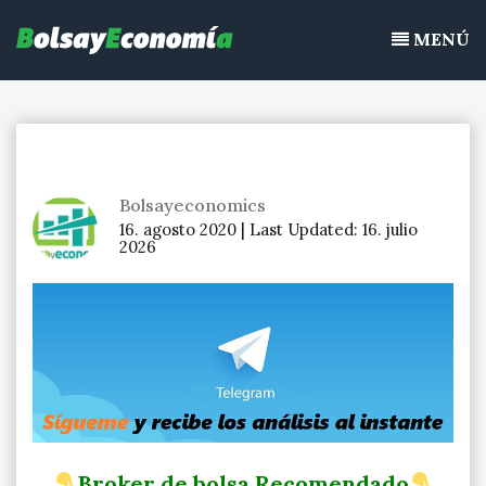
Bolsayeconomia
Ir
BolsayEconomia 2015 – 2020 : La bolsa hoy, Ibex 35, mercado
al
MENÚ
continuo, acciones de bolsa
contenido
Bolsayeconomics
16. agosto 2020 |
Last Updated:
16. julio
2026
Broker de bolsa Recomendado