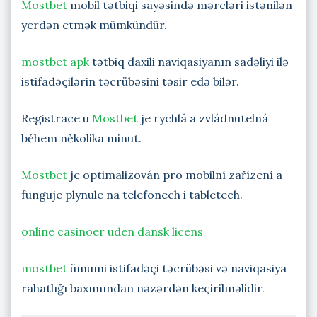
Mostbet
mobil tətbiqi sayəsində mərcləri istənilən
yerdən etmək mümkündür.
mostbet apk
tətbiq daxili naviqasiyanın sadəliyi ilə
istifadəçilərin təcrübəsini təsir edə bilər.
Registrace u
Mostbet
je rychlá a zvládnutelná
během několika minut.
Mostbet
je optimalizován pro mobilní zařízení a
funguje plynule na telefonech i tabletech.
online casinoer uden dansk licens
mostbet
ümumi istifadəçi təcrübəsi və naviqasiya
rahatlığı baxımından nəzərdən keçirilməlidir.