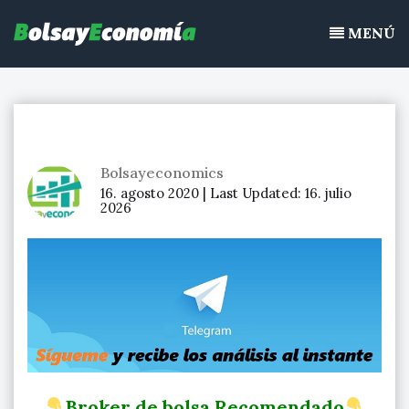
Bolsayeconomia
Ir
BolsayEconomia 2015 – 2020 : La bolsa hoy, Ibex 35, mercado
al
MENÚ
continuo, acciones de bolsa
contenido
Bolsayeconomics
16. agosto 2020 |
Last Updated:
16. julio
2026
Broker de bolsa Recomendado