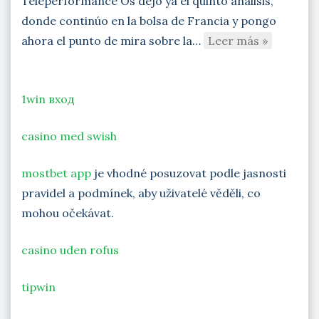
Teleperformance Os dejo ya el quinto análisis,
donde continúo en la bolsa de Francia y pongo
ahora el punto de mira sobre la…
Leer más »
1win вход
casino med swish
mostbet app
je vhodné posuzovat podle jasnosti
pravidel a podmínek, aby uživatelé věděli, co
mohou očekávat.
casino uden rofus
tipwin