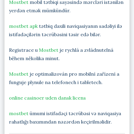
Mostbet
mobil tətbiqi sayəsində mərcləri istənilən
yerdən etmək mümkündür.
mostbet apk
tətbiq daxili naviqasiyanın sadəliyi ilə
istifadəçilərin təcrübəsini təsir edə bilər.
Registrace u
Mostbet
je rychlá a zvládnutelná
během několika minut.
Mostbet
je optimalizován pro mobilní zařízení a
funguje plynule na telefonech i tabletech.
online casinoer uden dansk licens
mostbet
ümumi istifadəçi təcrübəsi və naviqasiya
rahatlığı baxımından nəzərdən keçirilməlidir.