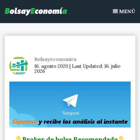
Bolsayeconomia
Ir
BolsayEconomia 2015 – 2020 : La bolsa hoy, Ibex 35, mercado
al
MENÚ
continuo, acciones de bolsa
contenido
Bolsayeconomics
16. agosto 2020 |
Last Updated:
16. julio
2026
Broker de bolsa Recomendado