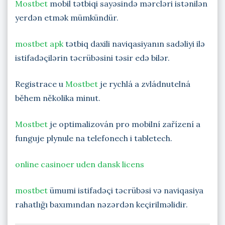
Mostbet
mobil tətbiqi sayəsində mərcləri istənilən
yerdən etmək mümkündür.
mostbet apk
tətbiq daxili naviqasiyanın sadəliyi ilə
istifadəçilərin təcrübəsini təsir edə bilər.
Registrace u
Mostbet
je rychlá a zvládnutelná
během několika minut.
Mostbet
je optimalizován pro mobilní zařízení a
funguje plynule na telefonech i tabletech.
online casinoer uden dansk licens
mostbet
ümumi istifadəçi təcrübəsi və naviqasiya
rahatlığı baxımından nəzərdən keçirilməlidir.