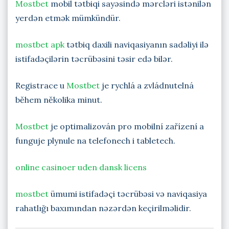
Mostbet
mobil tətbiqi sayəsində mərcləri istənilən
yerdən etmək mümkündür.
mostbet apk
tətbiq daxili naviqasiyanın sadəliyi ilə
istifadəçilərin təcrübəsini təsir edə bilər.
Registrace u
Mostbet
je rychlá a zvládnutelná
během několika minut.
Mostbet
je optimalizován pro mobilní zařízení a
funguje plynule na telefonech i tabletech.
online casinoer uden dansk licens
mostbet
ümumi istifadəçi təcrübəsi və naviqasiya
rahatlığı baxımından nəzərdən keçirilməlidir.