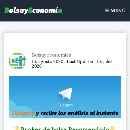
Bolsayeconomia
Ir
BolsayEconomia 2015 – 2020 : La bolsa hoy, Ibex 35, mercado
al
MENÚ
continuo, acciones de bolsa
contenido
Bolsayeconomics
16. agosto 2020 |
Last Updated:
16. julio
2026
Broker de bolsa Recomendado