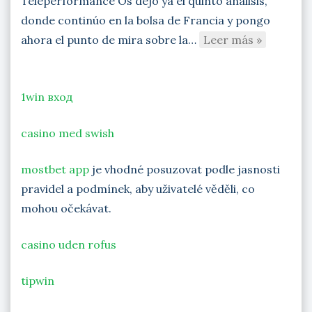
Teleperformance Os dejo ya el quinto análisis,
donde continúo en la bolsa de Francia y pongo
ahora el punto de mira sobre la…
Leer más »
1win вход
casino med swish
mostbet app
je vhodné posuzovat podle jasnosti
pravidel a podmínek, aby uživatelé věděli, co
mohou očekávat.
casino uden rofus
tipwin