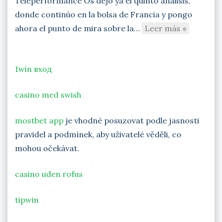
Teleperformance Os dejo ya el quinto análisis,
donde continúo en la bolsa de Francia y pongo
ahora el punto de mira sobre la…
Leer más »
1win вход
casino med swish
mostbet app
je vhodné posuzovat podle jasnosti
pravidel a podmínek, aby uživatelé věděli, co
mohou očekávat.
casino uden rofus
tipwin