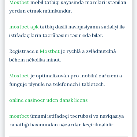
Mostbet
mobil tətbiqi sayəsində mərcləri istənilən
yerdən etmək mümkündür.
mostbet apk
tətbiq daxili naviqasiyanın sadəliyi ilə
istifadəçilərin təcrübəsini təsir edə bilər.
Registrace u
Mostbet
je rychlá a zvládnutelná
během několika minut.
Mostbet
je optimalizován pro mobilní zařízení a
funguje plynule na telefonech i tabletech.
online casinoer uden dansk licens
mostbet
ümumi istifadəçi təcrübəsi və naviqasiya
rahatlığı baxımından nəzərdən keçirilməlidir.