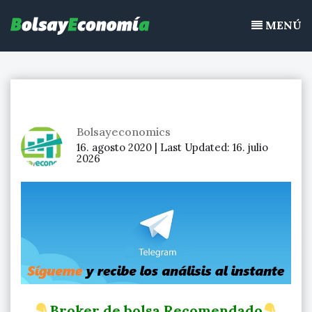
Bolsayeconomia
Ir
BolsayEconomia 2015 – 2020 : La bolsa hoy, Ibex 35, mercado
al
MENÚ
continuo, acciones de bolsa
contenido
Bolsayeconomics
16. agosto 2020 |
Last Updated:
16. julio
2026
Broker de bolsa Recomendado