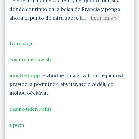
Teleperformance Os dejo ya el quinto análisis,
donde continúo en la bolsa de Francia y pongo
ahora el punto de mira sobre la…
Leer más »
1win вход
casino med swish
mostbet app
je vhodné posuzovat podle jasnosti
pravidel a podmínek, aby uživatelé věděli, co
mohou očekávat.
casino uden rofus
tipwin