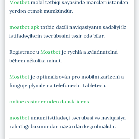
Mostbet
mobil tətbiqi sayəsində mərcləri istənilən
yerdən etmək mümkündür.
mostbet apk
tətbiq daxili naviqasiyanın sadəliyi ilə
istifadəçilərin təcrübəsini təsir edə bilər.
Registrace u
Mostbet
je rychlá a zvládnutelná
během několika minut.
Mostbet
je optimalizován pro mobilní zařízení a
funguje plynule na telefonech i tabletech.
online casinoer uden dansk licens
mostbet
ümumi istifadəçi təcrübəsi və naviqasiya
rahatlığı baxımından nəzərdən keçirilməlidir.