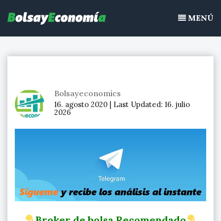
Bolsayeconomia
Ir
BolsayEconomia 2015 – 2020 : La bolsa hoy, Ibex 35, mercado
al
MENÚ
continuo, acciones de bolsa
contenido
Bolsayeconomics
16. agosto 2020 |
Last Updated:
16. julio
2026
Broker de bolsa Recomendado