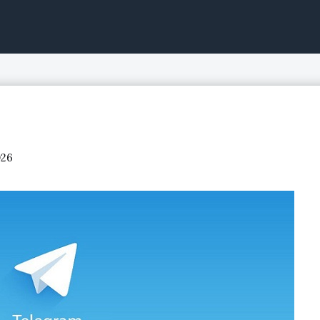
ntinuo, acciones de bolsa
026