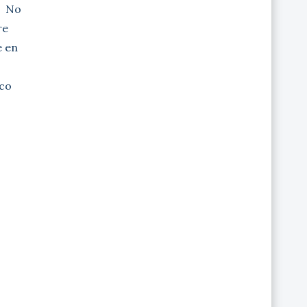
a No
re
e en
co