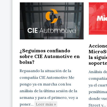
Accion
¿Seguimos confiando
MicroSt
sobre CIE Automotive en
la sigu
bolsa?
soport
Repasando la situación de la
Análisis d
compañía CIE Automotive Me
compañía 
pongo ya en marcha con los
ya el cuar
análisis de la última sesión de la
penúltima
semana y para el primero, voy a
donde vue
poner…
Leer más »
Street y…