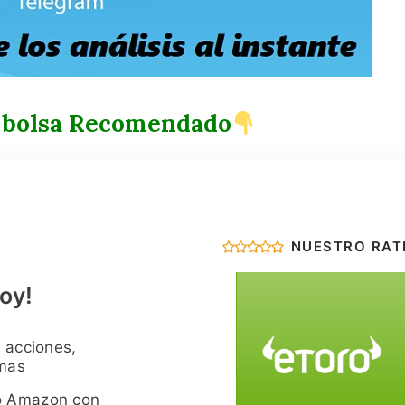
 bolsa Recomendado
NUESTRO RAT
oy!
 acciones,
imas
o Amazon con