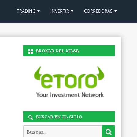
Ir
al
TRADING
INVERTIR
CORREDORAS
contenido
BROKER DEL MESE
BUSCAR EN EL SITIO
Buscar
Buscar