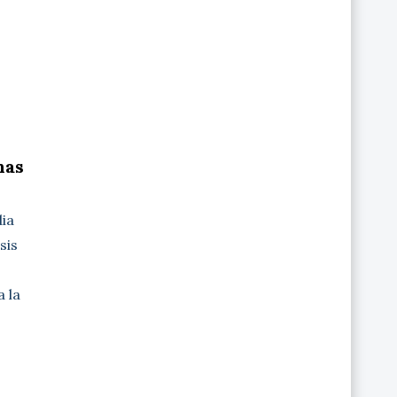
nas
dia
sis
 la