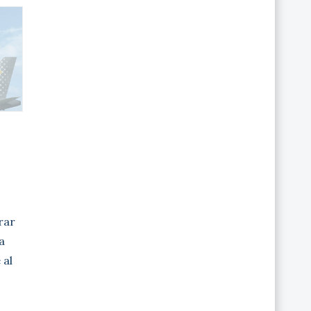
irar
a
 al