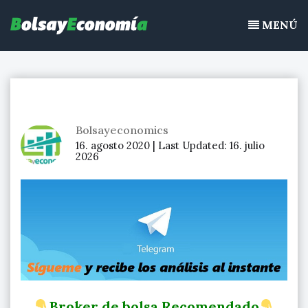
Bolsayeconomia
Ir
BolsayEconomia 2015 – 2020 : La bolsa hoy, Ibex 35, mercado
al
MENÚ
continuo, acciones de bolsa
contenido
Bolsayeconomics
16. agosto 2020 |
Last Updated:
16. julio
2026
Broker de bolsa Recomendado