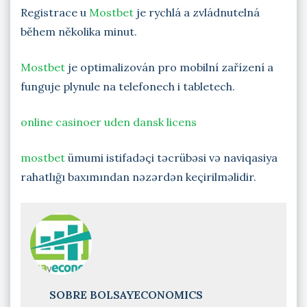
Registrace u
Mostbet
je rychlá a zvládnutelná
během několika minut.
Mostbet
je optimalizován pro mobilní zařízení a
funguje plynule na telefonech i tabletech.
online casinoer uden dansk licens
mostbet
ümumi istifadəçi təcrübəsi və naviqasiya
rahatlığı baxımından nəzərdən keçirilməlidir.
SOBRE BOLSAYECONOMICS