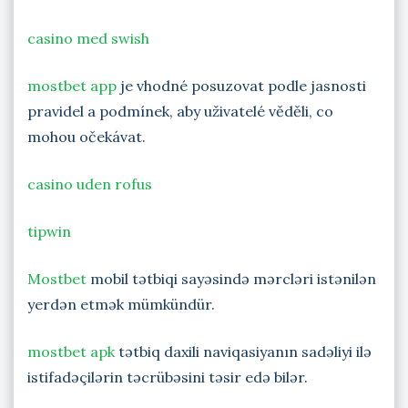
casino med swish
mostbet app
je vhodné posuzovat podle jasnosti
pravidel a podmínek, aby uživatelé věděli, co
mohou očekávat.
casino uden rofus
tipwin
Mostbet
mobil tətbiqi sayəsində mərcləri istənilən
yerdən etmək mümkündür.
mostbet apk
tətbiq daxili naviqasiyanın sadəliyi ilə
istifadəçilərin təcrübəsini təsir edə bilər.