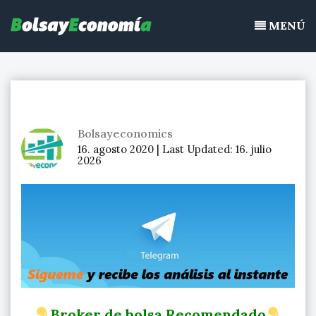
Bolsayeconomia
Ir
BolsayEconomia 2015 – 2020 : La bolsa hoy, Ibex 35, mercado
al
MENÚ
continuo, acciones de bolsa
contenido
Bolsayeconomics
16. agosto 2020 |
Last Updated:
16. julio
2026
Broker de bolsa Recomendado