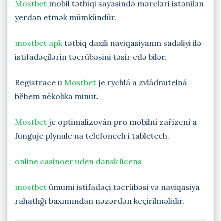
Mostbet
mobil tətbiqi sayəsində mərcləri istənilən
yerdən etmək mümkündür.
mostbet apk
tətbiq daxili naviqasiyanın sadəliyi ilə
istifadəçilərin təcrübəsini təsir edə bilər.
Registrace u
Mostbet
je rychlá a zvládnutelná
během několika minut.
Mostbet
je optimalizován pro mobilní zařízení a
funguje plynule na telefonech i tabletech.
online casinoer uden dansk licens
mostbet
ümumi istifadəçi təcrübəsi və naviqasiya
rahatlığı baxımından nəzərdən keçirilməlidir.