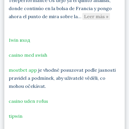
Teleperformance Os dejo ya el quinto análisis,
donde continúo en la bolsa de Francia y pongo
ahora el punto de mira sobre la…
Leer más »
1win вход
casino med swish
mostbet app
je vhodné posuzovat podle jasnosti
pravidel a podmínek, aby uživatelé věděli, co
mohou očekávat.
casino uden rofus
tipwin