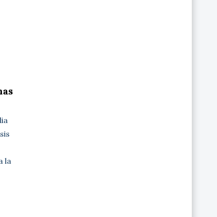
nas
dia
sis
 la