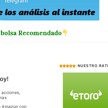
 bolsa Recomendado
NUESTRO RAT
oy!
 acciones,
imas
o Amazon con