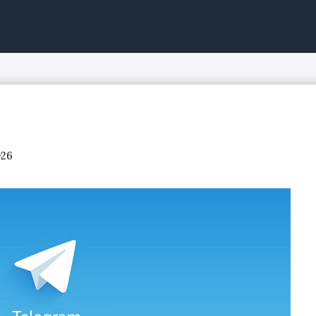
ntinuo, acciones de bolsa
026