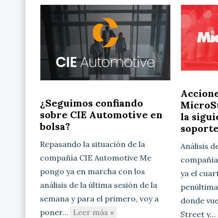
Accion
¿Seguimos confiando
MicroSt
sobre CIE Automotive en
la sigu
bolsa?
soport
Repasando la situación de la
Análisis d
compañía CIE Automotive Me
compañía 
pongo ya en marcha con los
ya el cuar
análisis de la última sesión de la
penúltima
semana y para el primero, voy a
donde vue
poner…
Leer más »
Street y…