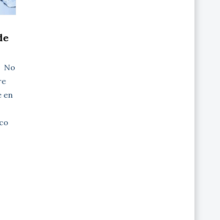
de
a No
re
e en
co