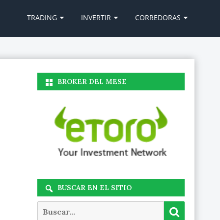
Ir
al
TRADING
INVERTIR
CORREDORAS
contenido
BROKER DEL MESE
BUSCAR EN EL SITIO
Buscar
Buscar