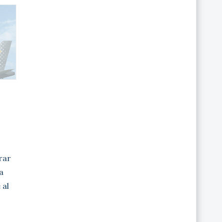
irar
a
 al