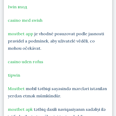
1win вход
casino med swish
mostbet app
je vhodné posuzovat podle jasnosti
pravidel a podmínek, aby uživatelé věděli, co
mohou očekávat.
casino uden rofus
tipwin
Mostbet
mobil tətbiqi sayəsində mərcləri istənilən
yerdən etmək mümkündür.
mostbet apk
tətbiq daxili naviqasiyanın sadəliyi ilə