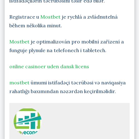
istifadəçilərin təcrübəsini təsir edə bilər.
Registrace u
Mostbet
je rychlá a zvládnutelná
během několika minut.
Mostbet
je optimalizován pro mobilní zařízení a
funguje plynule na telefonech i tabletech.
online casinoer uden dansk licens
mostbet
ümumi istifadəçi təcrübəsi və naviqasiya
rahatlığı baxımından nəzərdən keçirilməlidir.