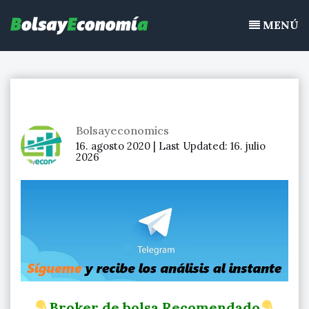
Bolsayeconomia
Ir
BolsayEconomia 2015 – 2020 : La bolsa hoy, Ibex 35, mercado
al
MENÚ
continuo, acciones de bolsa
contenido
Bolsayeconomics
16. agosto 2020 |
Last Updated:
16. julio
2026
Broker de bolsa Recomendado