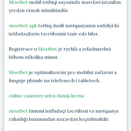
Mostbet
mobil tətbiqi sayəsində mərcləri istənilən
yerdən etmək mümkündür.
mostbet apk
tətbiq daxili naviqasiyanın sadəliyi ilə
istifadəçilərin təcrübəsini təsir edə bilər.
Registrace u
Mostbet
je rychlá a zvládnutelná
během několika minut.
Mostbet
je optimalizován pro mobilní zařízení a
funguje plynule na telefonech i tabletech.
online casinoer uden dansk licens
mostbet
ümumi istifadəçi təcrübəsi və naviqasiya
rahatlığı baxımından nəzərdən keçirilməlidir.