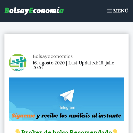
Bolsayeconomia
Ir
BolsayEconomia 2015 – 2020 : La bolsa hoy, Ibex 35, mercado
al
MENÚ
continuo, acciones de bolsa
contenido
Bolsayeconomics
16. agosto 2020 |
Last Updated:
16. julio
2026
Broker de bolsa Recomendado