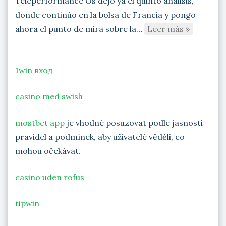
Teleperformance Os dejo ya el quinto análisis,
donde continúo en la bolsa de Francia y pongo
ahora el punto de mira sobre la…
Leer más »
1win вход
casino med swish
mostbet app
je vhodné posuzovat podle jasnosti
pravidel a podmínek, aby uživatelé věděli, co
mohou očekávat.
casino uden rofus
tipwin