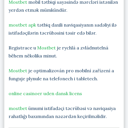
Mostbet
mobil tətbiqi sayəsində mərcləri istənilən
yerdən etmək mümkündür.
mostbet apk
tətbiq daxili naviqasiyanın sadəliyi ilə
istifadəçilərin təcrübəsini təsir edə bilər.
Registrace u
Mostbet
je rychlá a zvládnutelná
během několika minut.
Mostbet
je optimalizován pro mobilní zařízení a
funguje plynule na telefonech i tabletech.
online casinoer uden dansk licens
mostbet
ümumi istifadəçi təcrübəsi və naviqasiya
rahatlığı baxımından nəzərdən keçirilməlidir.