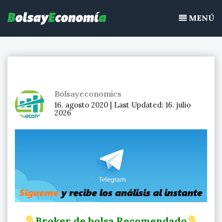
Bolsayeconomia
Ir
BolsayEconomia 2015 – 2020 : La bolsa hoy, Ibex 35, mercado
al
MENÚ
continuo, acciones de bolsa
contenido
Bolsayeconomics
16. agosto 2020 |
Last Updated:
16. julio
2026
Broker de bolsa Recomendado