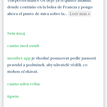
Teleperformance Os dejo ya el quinto análisis,
donde continúo en la bolsa de Francia y pongo
ahora el punto de mira sobre la…
Leer más »
1win вход
casino med swish
mostbet app
je vhodné posuzovat podle jasnosti
pravidel a podmínek, aby uživatelé věděli, co
mohou očekávat.
casino uden rofus
tipwin