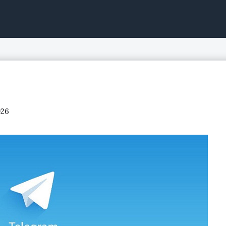
ntinuo, acciones de bolsa
026