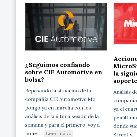
Accion
¿Seguimos confiando
MicroSt
sobre CIE Automotive en
la sigu
bolsa?
soport
Repasando la situación de la
Análisis d
compañía CIE Automotive Me
compañía 
pongo ya en marcha con los
ya el cuar
análisis de la última sesión de la
penúltima
semana y para el primero, voy a
donde vue
poner…
Leer más »
Street y…