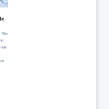
de
a No
re
e en
co