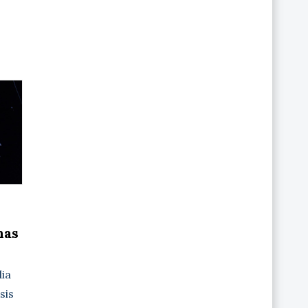
nas
dia
sis