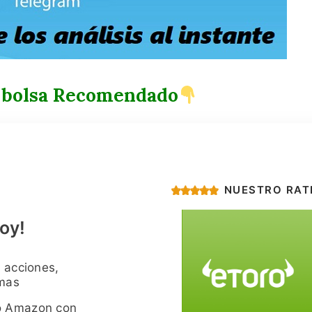
 bolsa Recomendado
NUESTRO RAT
oy!
 acciones,
imas
o Amazon con