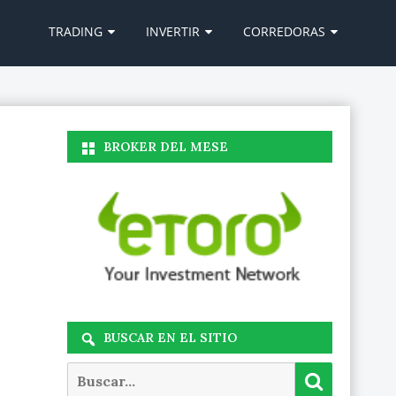
Ir
al
TRADING
INVERTIR
CORREDORAS
contenido
BROKER DEL MESE
BUSCAR EN EL SITIO
Buscar
Buscar