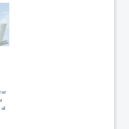
irar
a
 al