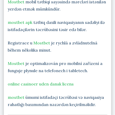
Mostbet
mobil tətbiqi sayəsində mərcləri istənilən
yerdən etmək mümkündür.
mostbet apk
tətbiq daxili naviqasiyanın sadəliyi ilə
istifadəçilərin təcrübəsini təsir edə bilər.
Registrace u
Mostbet
je rychlá a zvládnutelná
během několika minut.
Mostbet
je optimalizován pro mobilní zařízení a
funguje plynule na telefonech i tabletech.
online casinoer uden dansk licens
mostbet
ümumi istifadəçi təcrübəsi və naviqasiya
rahatlığı baxımından nəzərdən keçirilməlidir.