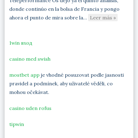
Teleperformance Os dejo ya el quinto análisis,
donde continúo en la bolsa de Francia y pongo
ahora el punto de mira sobre la…
Leer más »
1win вход
casino med swish
mostbet app
je vhodné posuzovat podle jasnosti
pravidel a podmínek, aby uživatelé věděli, co
mohou očekávat.
casino uden rofus
tipwin