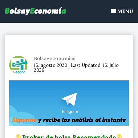
Bolsayeconomia
Ir
BolsayEconomia 2015 – 2020 : La bolsa hoy, Ibex 35, mercado
al
MENÚ
continuo, acciones de bolsa
contenido
Bolsayeconomics
16. agosto 2020 |
Last Updated:
16. julio
2026
Broker de bolsa Recomendado