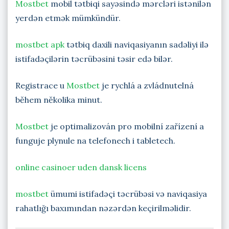
Mostbet
mobil tətbiqi sayəsində mərcləri istənilən
yerdən etmək mümkündür.
mostbet apk
tətbiq daxili naviqasiyanın sadəliyi ilə
istifadəçilərin təcrübəsini təsir edə bilər.
Registrace u
Mostbet
je rychlá a zvládnutelná
během několika minut.
Mostbet
je optimalizován pro mobilní zařízení a
funguje plynule na telefonech i tabletech.
online casinoer uden dansk licens
mostbet
ümumi istifadəçi təcrübəsi və naviqasiya
rahatlığı baxımından nəzərdən keçirilməlidir.