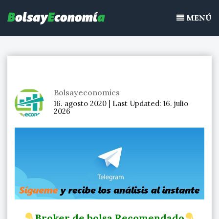
Bolsayeconomia
Ir
BolsayEconomia 2015 – 2020 : La bolsa hoy, Ibex 35, mercado
al
MENÚ
continuo, acciones de bolsa
contenido
Bolsayeconomics
16. agosto 2020 |
Last Updated:
16. julio
2026
Broker de bolsa Recomendado