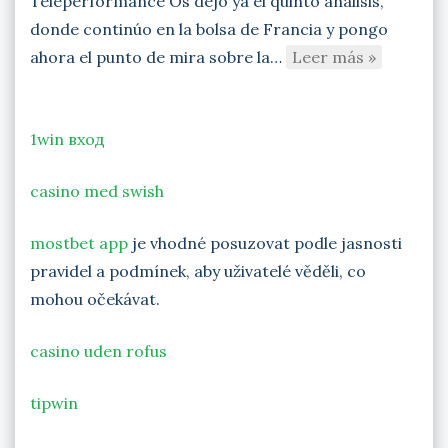
Teleperformance Os dejo ya el quinto análisis,
donde continúo en la bolsa de Francia y pongo
ahora el punto de mira sobre la…
Leer más »
1win вход
casino med swish
mostbet app
je vhodné posuzovat podle jasnosti
pravidel a podmínek, aby uživatelé věděli, co
mohou očekávat.
casino uden rofus
tipwin