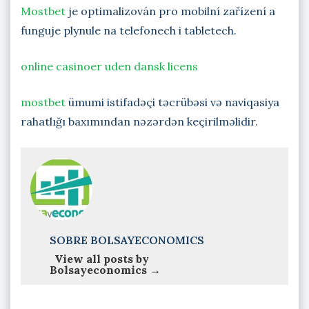
Mostbet
je optimalizován pro mobilní zařízení a
funguje plynule na telefonech i tabletech.
online casinoer uden dansk licens
mostbet
ümumi istifadəçi təcrübəsi və naviqasiya
rahatlığı baxımından nəzərdən keçirilməlidir.
SOBRE BOLSAYECONOMICS
View all posts by
Bolsayeconomics
→