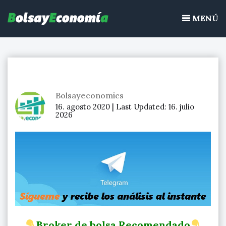
Bolsayeconomia
Ir
BolsayEconomia 2015 – 2020 : La bolsa hoy, Ibex 35, mercado
al
MENÚ
continuo, acciones de bolsa
contenido
Bolsayeconomics
16. agosto 2020 |
Last Updated:
16. julio
2026
Broker de bolsa Recomendado