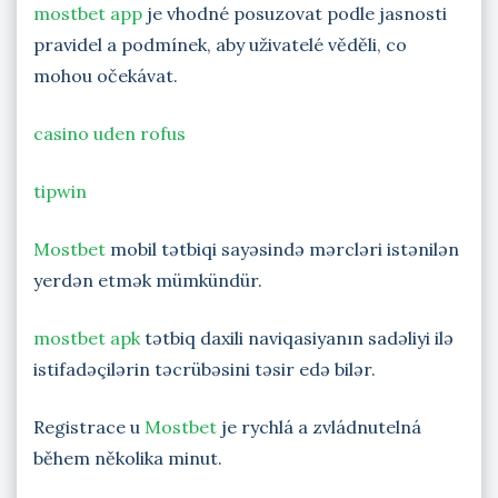
mostbet app
je vhodné posuzovat podle jasnosti
pravidel a podmínek, aby uživatelé věděli, co
mohou očekávat.
casino uden rofus
tipwin
Mostbet
mobil tətbiqi sayəsində mərcləri istənilən
yerdən etmək mümkündür.
mostbet apk
tətbiq daxili naviqasiyanın sadəliyi ilə
istifadəçilərin təcrübəsini təsir edə bilər.
Registrace u
Mostbet
je rychlá a zvládnutelná
během několika minut.