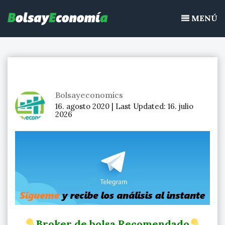
Bolsayeconomia
Ir
BolsayEconomia 2015 – 2020 : La bolsa hoy, Ibex 35, mercado
al
MENÚ
continuo, acciones de bolsa
contenido
Bolsayeconomics
16. agosto 2020 |
Last Updated:
16. julio
2026
Broker de bolsa Recomendado