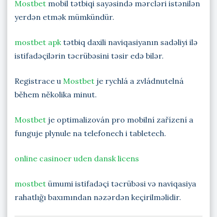
Mostbet
mobil tətbiqi sayəsində mərcləri istənilən
yerdən etmək mümkündür.
mostbet apk
tətbiq daxili naviqasiyanın sadəliyi ilə
istifadəçilərin təcrübəsini təsir edə bilər.
Registrace u
Mostbet
je rychlá a zvládnutelná
během několika minut.
Mostbet
je optimalizován pro mobilní zařízení a
funguje plynule na telefonech i tabletech.
online casinoer uden dansk licens
mostbet
ümumi istifadəçi təcrübəsi və naviqasiya
rahatlığı baxımından nəzərdən keçirilməlidir.