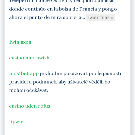
Teleperformance Os dejo ya el quinto análisis,
donde continúo en la bolsa de Francia y pongo
ahora el punto de mira sobre la…
Leer más »
1win вход
casino med swish
mostbet app
je vhodné posuzovat podle jasnosti
pravidel a podmínek, aby uživatelé věděli, co
mohou očekávat.
casino uden rofus
tipwin