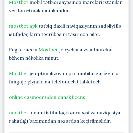
Mostbet
mobil tətbiqi sayəsində mərcləri istənilən
yerdən etmək mümkündür.
mostbet apk
tətbiq daxili naviqasiyanın sadəliyi ilə
istifadəçilərin təcrübəsini təsir edə bilər.
Registrace u
Mostbet
je rychlá a zvládnutelná
během několika minut.
Mostbet
je optimalizován pro mobilní zařízení a
funguje plynule na telefonech i tabletech.
online casinoer uden dansk licens
mostbet
ümumi istifadəçi təcrübəsi və naviqasiya
rahatlığı baxımından nəzərdən keçirilməlidir.