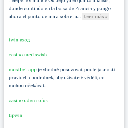
Teleperformance Os dejo ya el quinto análisis,
donde continúo en la bolsa de Francia y pongo
ahora el punto de mira sobre la…
Leer más »
1win вход
casino med swish
mostbet app
je vhodné posuzovat podle jasnosti
pravidel a podmínek, aby uživatelé věděli, co
mohou očekávat.
casino uden rofus
tipwin