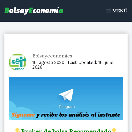
Bolsayeconomia
Ir
BolsayEconomia 2015 – 2020 : La bolsa hoy, Ibex 35, mercado
al
MENÚ
continuo, acciones de bolsa
contenido
Bolsayeconomics
16. agosto 2020 |
Last Updated:
16. julio
2026
Broker de bolsa Recomendado