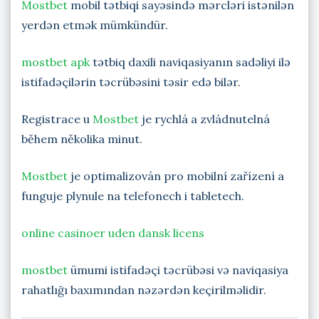
Mostbet
mobil tətbiqi sayəsində mərcləri istənilən
yerdən etmək mümkündür.
mostbet apk
tətbiq daxili naviqasiyanın sadəliyi ilə
istifadəçilərin təcrübəsini təsir edə bilər.
Registrace u
Mostbet
je rychlá a zvládnutelná
během několika minut.
Mostbet
je optimalizován pro mobilní zařízení a
funguje plynule na telefonech i tabletech.
online casinoer uden dansk licens
mostbet
ümumi istifadəçi təcrübəsi və naviqasiya
rahatlığı baxımından nəzərdən keçirilməlidir.