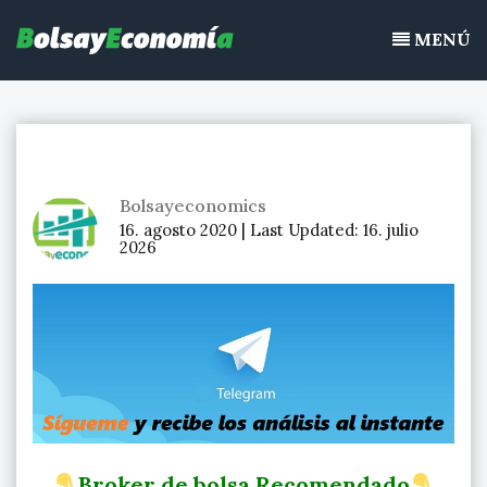
Bolsayeconomia
Ir
BolsayEconomia 2015 – 2020 : La bolsa hoy, Ibex 35, mercado
al
MENÚ
continuo, acciones de bolsa
contenido
Bolsayeconomics
16. agosto 2020 |
Last Updated:
16. julio
2026
Broker de bolsa Recomendado