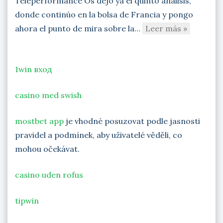
Teleperformance Os dejo ya el quinto análisis,
donde continúo en la bolsa de Francia y pongo
ahora el punto de mira sobre la…
Leer más »
1win вход
casino med swish
mostbet app
je vhodné posuzovat podle jasnosti
pravidel a podmínek, aby uživatelé věděli, co
mohou očekávat.
casino uden rofus
tipwin