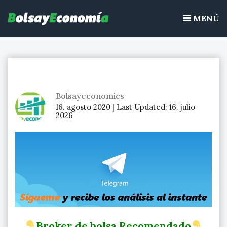
Bolsayeconomia
Ir
BolsayEconomia 2015 – 2020 : La bolsa hoy, Ibex 35, mercado
al
MENÚ
continuo, acciones de bolsa
contenido
Bolsayeconomics
16. agosto 2020 |
Last Updated:
16. julio
2026
Broker de bolsa Recomendado