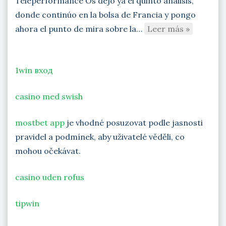
Teleperformance Os dejo ya el quinto análisis,
donde continúo en la bolsa de Francia y pongo
ahora el punto de mira sobre la…
Leer más »
1win вход
casino med swish
mostbet app
je vhodné posuzovat podle jasnosti
pravidel a podmínek, aby uživatelé věděli, co
mohou očekávat.
casino uden rofus
tipwin