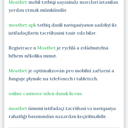
Mostbet
mobil tətbiqi sayəsində mərcləri istənilən
yerdən etmək mümkündür.
mostbet apk
tətbiq daxili naviqasiyanın sadəliyi ilə
istifadəçilərin təcrübəsini təsir edə bilər.
Registrace u
Mostbet
je rychlá a zvládnutelná
během několika minut.
Mostbet
je optimalizován pro mobilní zařízení a
funguje plynule na telefonech i tabletech.
online casinoer uden dansk licens
mostbet
ümumi istifadəçi təcrübəsi və naviqasiya
rahatlığı baxımından nəzərdən keçirilməlidir.