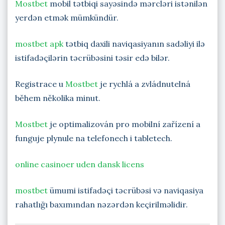
Mostbet
mobil tətbiqi sayəsində mərcləri istənilən
yerdən etmək mümkündür.
mostbet apk
tətbiq daxili naviqasiyanın sadəliyi ilə
istifadəçilərin təcrübəsini təsir edə bilər.
Registrace u
Mostbet
je rychlá a zvládnutelná
během několika minut.
Mostbet
je optimalizován pro mobilní zařízení a
funguje plynule na telefonech i tabletech.
online casinoer uden dansk licens
mostbet
ümumi istifadəçi təcrübəsi və naviqasiya
rahatlığı baxımından nəzərdən keçirilməlidir.