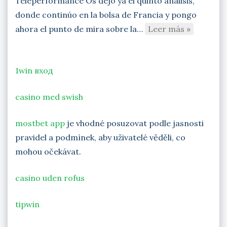
Teleperformance Os dejo ya el quinto análisis,
donde continúo en la bolsa de Francia y pongo
ahora el punto de mira sobre la…
Leer más »
1win вход
casino med swish
mostbet app
je vhodné posuzovat podle jasnosti
pravidel a podmínek, aby uživatelé věděli, co
mohou očekávat.
casino uden rofus
tipwin