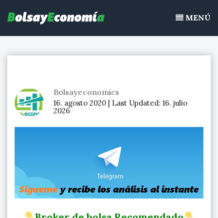
Bolsayeconomia
Ir
BolsayEconomia 2015 – 2020 : La bolsa hoy, Ibex 35, mercado
al
MENÚ
continuo, acciones de bolsa
contenido
Bolsayeconomics
16. agosto 2020 |
Last Updated:
16. julio
2026
Broker de bolsa Recomendado