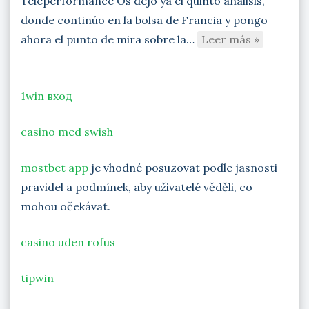
Teleperformance Os dejo ya el quinto análisis,
donde continúo en la bolsa de Francia y pongo
ahora el punto de mira sobre la…
Leer más »
1win вход
casino med swish
mostbet app
je vhodné posuzovat podle jasnosti
pravidel a podmínek, aby uživatelé věděli, co
mohou očekávat.
casino uden rofus
tipwin