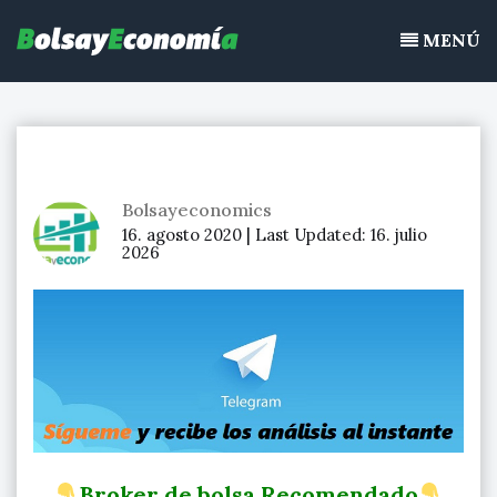
Bolsayeconomia
Ir
BolsayEconomia 2015 – 2020 : La bolsa hoy, Ibex 35, mercado
al
MENÚ
continuo, acciones de bolsa
contenido
Bolsayeconomics
16. agosto 2020 |
Last Updated:
16. julio
2026
Broker de bolsa Recomendado