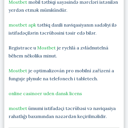
Mostbet
mobil tətbiqi sayəsində mərcləri istənilən
yerdən etmək mümkündür.
mostbet apk
tətbiq daxili naviqasiyanın sadəliyi ilə
istifadəçilərin təcrübəsini təsir edə bilər.
Registrace u
Mostbet
je rychlá a zvládnutelná
během několika minut.
Mostbet
je optimalizován pro mobilní zařízení a
funguje plynule na telefonech i tabletech.
online casinoer uden dansk licens
mostbet
ümumi istifadəçi təcrübəsi və naviqasiya
rahatlığı baxımından nəzərdən keçirilməlidir.