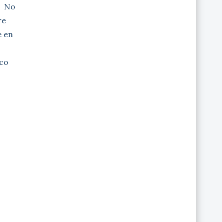
a No
re
e en
co