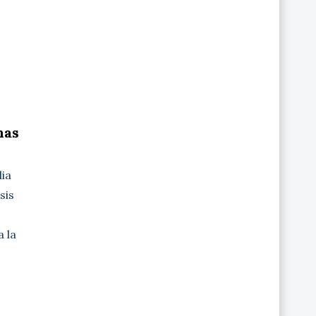
nas
dia
sis
 la