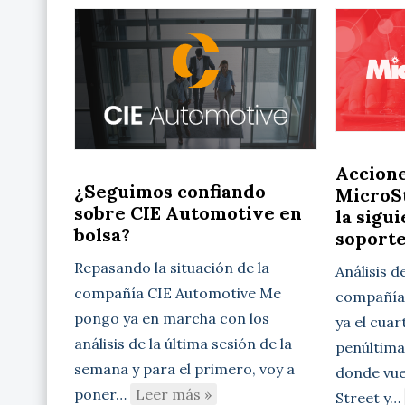
Accion
¿Seguimos confiando
MicroSt
sobre CIE Automotive en
la sigu
bolsa?
soport
Repasando la situación de la
Análisis d
compañía CIE Automotive Me
compañía 
pongo ya en marcha con los
ya el cuar
análisis de la última sesión de la
penúltima
semana y para el primero, voy a
donde vue
poner…
Leer más »
Street y…