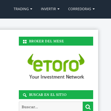
Ir
al
TRADING
INVERTIR
CORREDORAS
contenido
BROKER DEL MESE
BUSCAR EN EL SITIO
Buscar
Buscar