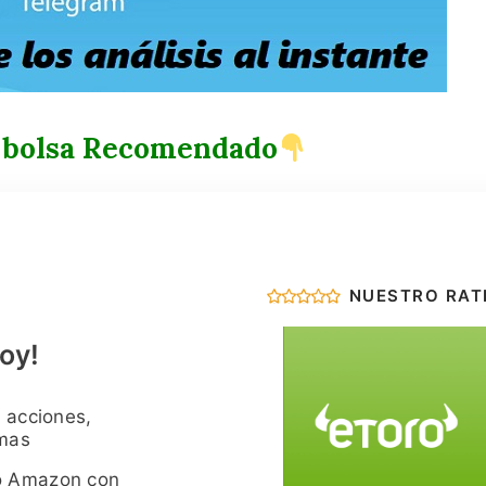
 bolsa Recomendado
NUESTRO RAT
oy!
 acciones,
imas
o Amazon con