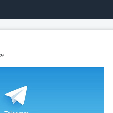
ntinuo, acciones de bolsa
026