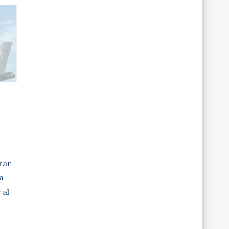
irar
a
 al