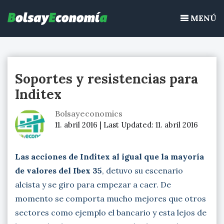
Bolsayeconomia
Ir
BolsayEconomia 2015 – 2020 : La bolsa hoy, Ibex 35, mercado
al
MENÚ
continuo, acciones de bolsa
contenido
Soportes y resistencias para
Inditex
Bolsayeconomics
11. abril 2016 |
Last Updated:
11. abril 2016
Las acciones de Inditex al igual que la mayoría
de valores del Ibex 35
, detuvo su escenario
alcista y se giro para empezar a caer. De
momento se comporta mucho mejores que otros
sectores como ejemplo el bancario y esta lejos de